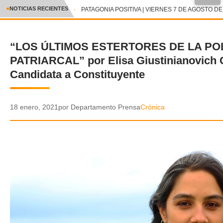
●
NOTICIAS RECIENTES
PATAGONIA POSITIVA | VIERNES 7 DE AGOSTO DE 
CRÓNICA
“LOS ÚLTIMOS ESTERTORES DE LA POL
✕
DEPORTES
PATRIARCAL” por Elisa Giustinianovich
ENTRETENIMIENTO Y CULTURA
Candidata a Constituyente
POLICIAL
18 enero, 2021
por Departamento Prensa
Crónica
POLÍTICA
AUDIOS
VIDEOS
GALERIA DE FOTOS
APP MÓVIL