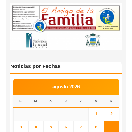
Noticias por Fechas
agosto 2026
L
M
X
J
V
S
D
1
2
3
4
5
6
7
8
9