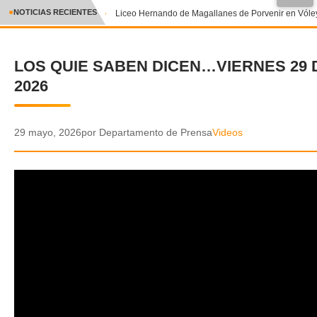
●
NOTICIAS RECIENTES
Liceo Hernando de Magallanes de Porvenir en Vóley
CRÓNICA
LOS QUIE SABEN DICEN…VIERNES 29 
✕
DEPORTES
2026
ENTRETENIMIENTO Y CULTURA
POLICIAL
29 mayo, 2026
por Departamento de Prensa
Videos
POLÍTICA
AUDIOS
VIDEOS
GALERIA DE FOTOS
APP MÓVIL