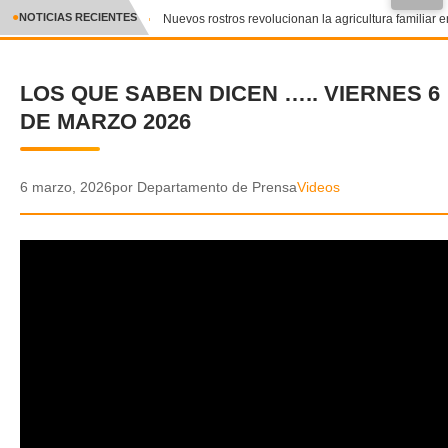
●
NOTICIAS RECIENTES
Nuevos rostros revolucionan la agricultura familiar e
CRÓNICA
LOS QUE SABEN DICEN ….. VIERNES 6
✕
DEPORTES
DE MARZO 2026
ENTRETENIMIENTO Y CULTURA
POLICIAL
6 marzo, 2026
por Departamento de Prensa
Videos
POLÍTICA
AUDIOS
VIDEOS
GALERIA DE FOTOS
APP MÓVIL