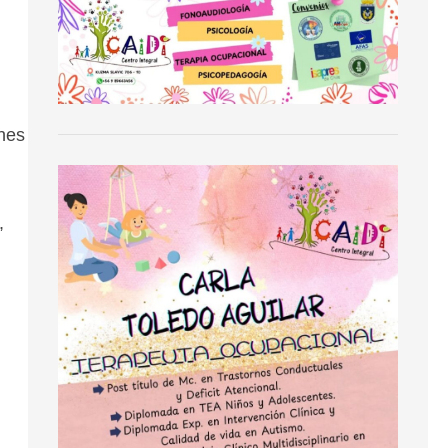
ones
,