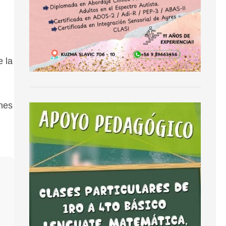
l
e la
ones