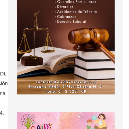
 DL
ción
una
4,