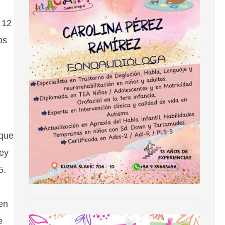
 12
os
 que
ley
5.
en
e