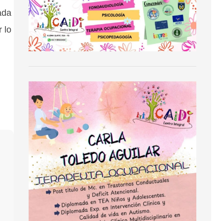
ada
 lo