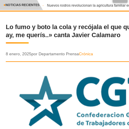
NOTICIAS RECIENTES
Nuevos rostros revolucionan la agricultura familiar e
CRÓNICA
Lo fumo y boto la cola y recójala el que qu
✕
DEPORTES
ay, me querís..» canta Javier Calamaro
ENTRETENIMIENTO Y CULTURA
POLICIAL
8 enero, 2025
por Departamento Prensa
Crónica
POLÍTICA
AUDIOS
VIDEOS
GALERIA DE FOTOS
APP MÓVIL