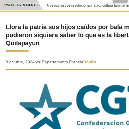
●
NOTICIAS RECIENTES
Nuevos rostros revolucionan la agricultura familiar en
CRÓNICA
Llora la patria sus hijos caídos por bala 
✕
DEPORTES
pudieron siquiera saber lo que es la liber
ENTRETENIMIENTO Y CULTURA
Quilapayun
POLICIAL
8 octubre, 2024
por Departamento Prensa
Crónica
POLÍTICA
AUDIOS
VIDEOS
GALERIA DE FOTOS
APP MÓVIL