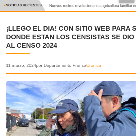
●
NOTICIAS RECIENTES
Nuevos rostros revolucionan la agricultura familiar en
CRÓNICA
¡LLEGO EL DIA! CON SITIO WEB PARA
✕
DEPORTES
DONDE ESTAN LOS CENSISTAS SE DIO 
ENTRETENIMIENTO Y CULTURA
AL CENSO 2024
POLICIAL
11 marzo, 2024
por Departamento Prensa
Crónica
POLÍTICA
AUDIOS
VIDEOS
GALERIA DE FOTOS
APP MÓVIL