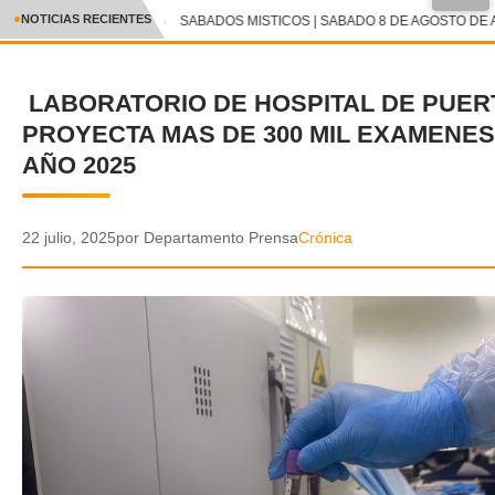
●
NOTICIAS RECIENTES
SABADOS MISTICOS | SABADO 8 DE AGOSTO DE A
CRÓNICA
LABORATORIO DE HOSPITAL DE PUER
✕
DEPORTES
PROYECTA MAS DE 300 MIL EXAMENES
ENTRETENIMIENTO Y CULTURA
AÑO 2025
POLICIAL
22 julio, 2025
por Departamento Prensa
Crónica
POLÍTICA
AUDIOS
VIDEOS
GALERIA DE FOTOS
APP MÓVIL