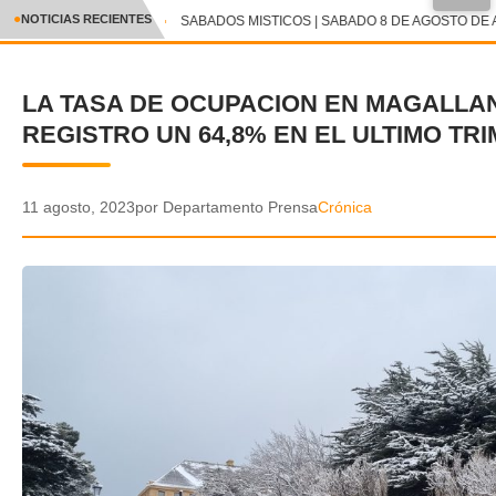
●
NOTICIAS RECIENTES
SABADOS MISTICOS | SABADO 8 DE AGOSTO DE A
CRÓNICA
LA TASA DE OCUPACION EN MAGALLA
✕
DEPORTES
REGISTRO UN 64,8% EN EL ULTIMO TR
ENTRETENIMIENTO Y CULTURA
POLICIAL
11 agosto, 2023
por Departamento Prensa
Crónica
POLÍTICA
AUDIOS
VIDEOS
GALERIA DE FOTOS
APP MÓVIL