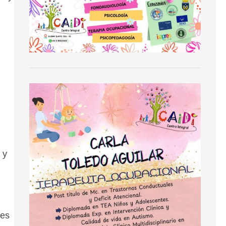
 y
nes