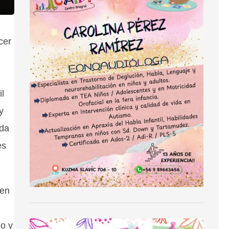
cer
il
y
ada
es
 en
no y