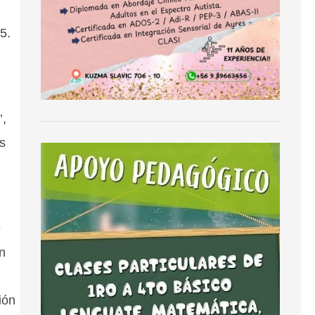
5.
’,
s
e
ón
ión