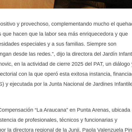
positivo y provechoso, complementando mucho el queha
es que hacen que la labor sea más enriquecedora y que
esidades especiales y a sus familias. Siempre son
an desde las redes.”, dijo la directora del Jardín Infant
vic, en la actividad de cierre 2025 del PAT, un diálogo 
rsectorial con la que operó esta exitosa instancia, financi
 y ejecutada por la Junta Nacional de Jardines Infantil
e Compensación “La Araucana” en Punta Arenas, ubicada
tencia de profesionales, técnicos y funcionarias y
or la directora regional de la Junji, Paola Valenzuela Pi