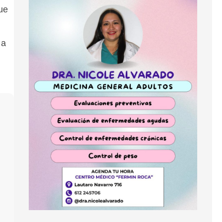
gue
 a