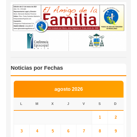
Noticias por Fechas
agosto 2026
L
M
X
J
V
S
D
1
2
3
4
5
6
7
8
9