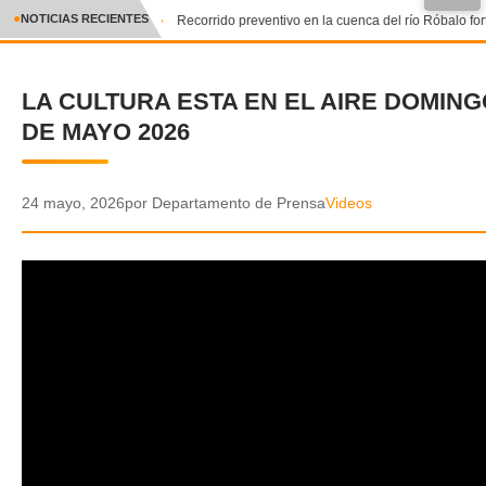
●
NOTICIAS RECIENTES
Recorrido preventivo en la cuenca del río Róbalo for
CRÓNICA
LA CULTURA ESTA EN EL AIRE DOMING
✕
DEPORTES
DE MAYO 2026
ENTRETENIMIENTO Y CULTURA
POLICIAL
24 mayo, 2026
por Departamento de Prensa
Videos
POLÍTICA
AUDIOS
VIDEOS
GALERIA DE FOTOS
APP MÓVIL