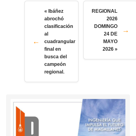
« Ibáñez
REGIONAL
abrochó
2026
clasificación
DOMINGO
al
24 DE
cuadrangular
MAYO
final en
2026 »
busca del
campeón
regional.