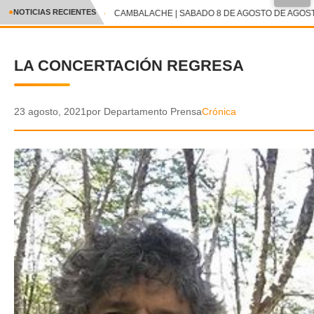
●
NOTICIAS RECIENTES
CAMBALACHE | SABADO 8 DE AGOSTO DE AGOSTO
CRÓNICA
LA CONCERTACIÓN REGRESA
✕
DEPORTES
ENTRETENIMIENTO Y CULTURA
23 agosto, 2021
por Departamento Prensa
Crónica
POLICIAL
POLÍTICA
AUDIOS
VIDEOS
GALERIA DE FOTOS
APP MÓVIL