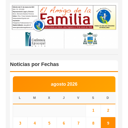
Noticias por Fechas
agosto 2026
L
M
X
J
V
S
D
1
2
3
4
5
6
7
8
9