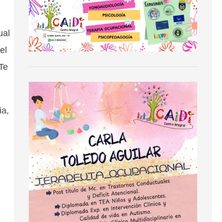
ual
el
Te
ia,