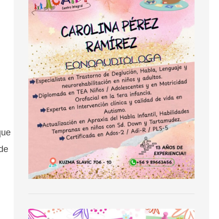
que
 de