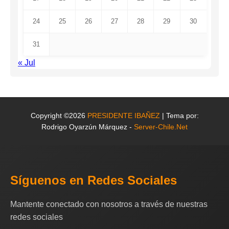
24
25
26
27
28
29
30
31
« Jul
Copyright ©2026
PRESIDENTE IBAÑEZ
| Tema por:
Rodrigo Oyarzún Márquez -
Server-Chile.Net
Síguenos en Redes Sociales
Mantente conectado con nosotros a través de nuestras
redes sociales