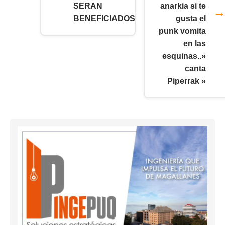
SERAN
anarkia si te
BENEFICIADOS
gusta el
punk vomita
en las
esquinas..»
canta
Piperrak »