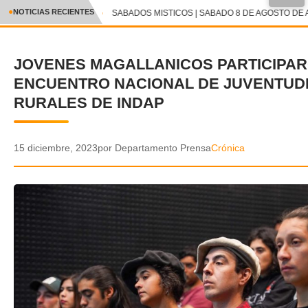
●
NOTICIAS RECIENTES
SABADOS MISTICOS | SABADO 8 DE AGOSTO DE A
CRÓNICA
JOVENES MAGALLANICOS PARTICIPAR
✕
DEPORTES
ENCUENTRO NACIONAL DE JUVENTUD
ENTRETENIMIENTO Y CULTURA
RURALES DE INDAP
POLICIAL
15 diciembre, 2023
por Departamento Prensa
Crónica
POLÍTICA
AUDIOS
VIDEOS
GALERIA DE FOTOS
APP MÓVIL