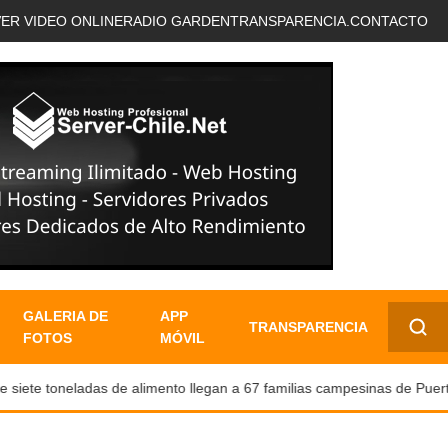
VER VIDEO ONLINE
RADIO GARDEN
TRANSPARENCIA.
CONTACTO
GALERIA DE
APP
TRANSPARENCIA
FOTOS
MÓVIL
✕
ete toneladas de alimento llegan a 67 familias campesinas de Puerto N