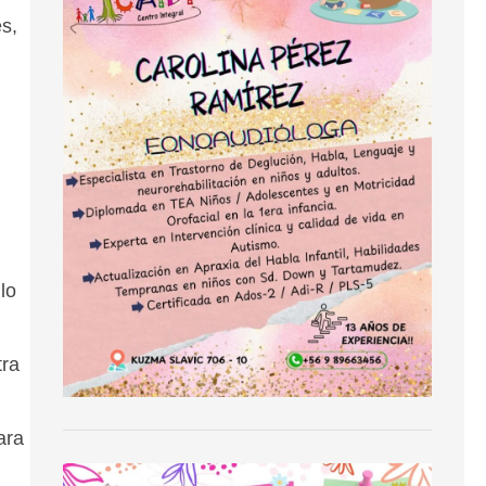
s,
lo
tra
ara