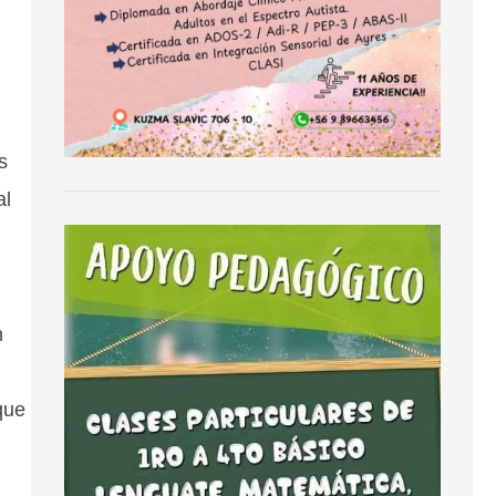
s
al
n
que