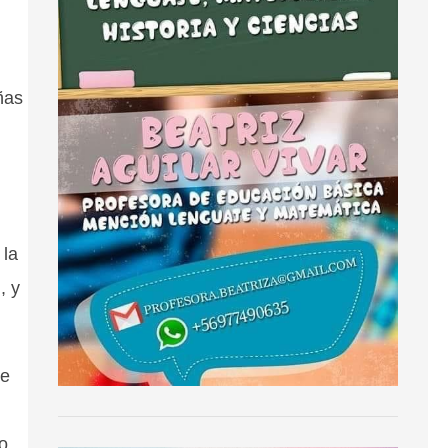
ñas
 la
, y
de
o