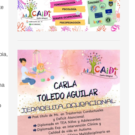
te
pia,
ha
o