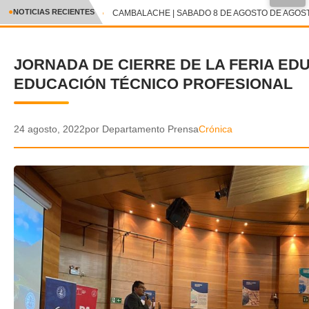
●
NOTICIAS RECIENTES
CAMBALACHE | SABADO 8 DE AGOSTO DE AGOSTO
CRÓNICA
JORNADA DE CIERRE DE LA FERIA EDU
✕
DEPORTES
EDUCACIÓN TÉCNICO PROFESIONAL
ENTRETENIMIENTO Y CULTURA
POLICIAL
24 agosto, 2022
por Departamento Prensa
Crónica
POLÍTICA
AUDIOS
VIDEOS
GALERIA DE FOTOS
APP MÓVIL