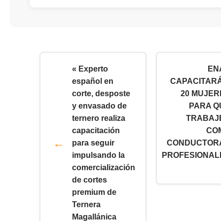
« Experto
EN
español en
CAPACITARÁ
corte, desposte
20 MUJER
y envasado de
PARA Q
ternero realiza
TRABAJ
capacitación
CO
para seguir
CONDUCTOR
impulsando la
PROFESIONAL
comercialización
de cortes
premium de
Ternera
Magallánica