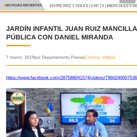
●
NOTICIAS RECIENTES
ENTRE RED Y GOLES | CAP. 13 | MIERCOLES 5 DE
CRÓNICA
JARDÍN INFANTIL JUAN RUIZ MANCILLA
✕
DEPORTES
PÚBLICA CON DANIEL MIRANDA
ENTRETENIMIENTO Y CULTURA
POLICIAL
7 marzo, 2019
por Departamento Prensa
Crónica
,
Videos
POLÍTICA
https://www.facebook.com/287588041574/videos/7960240007536
AUDIOS
VIDEOS
GALERIA DE FOTOS
APP MÓVIL