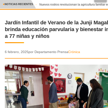
●
NOTICIAS RECIENTES
Nuevos rostros revolucionan la agricultura familiar en
CRÓNICA
Jardín Infantil de Verano de la Junji Maga
✕
DEPORTES
brinda educación parvularia y bienestar i
ENTRETENIMIENTO Y CULTURA
a 77 niñas y niños
POLICIAL
6 febrero, 2025
por Departamento Prensa
Crónica
POLÍTICA
AUDIOS
VIDEOS
GALERIA DE FOTOS
APP MÓVIL