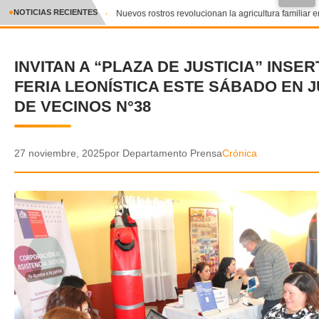
●
NOTICIAS RECIENTES
Nuevos rostros revolucionan la agricultura familiar en
CRÓNICA
INVITAN A “PLAZA DE JUSTICIA” INSER
✕
DEPORTES
FERIA LEONÍSTICA ESTE SÁBADO EN 
ENTRETENIMIENTO Y CULTURA
DE VECINOS N°38
POLICIAL
27 noviembre, 2025
por Departamento Prensa
Crónica
POLÍTICA
AUDIOS
VIDEOS
GALERIA DE FOTOS
APP MÓVIL