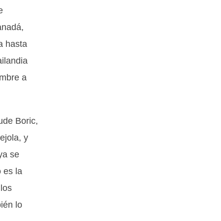
e
anadá,
a hasta
ilandia
embre a
ude Boric,
ejola, y
ya se
 es la
 los
ién lo