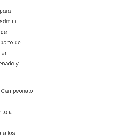
 para
admitir
 de
 parte de
, en
denado y
l Campeonato
nto a
ra los