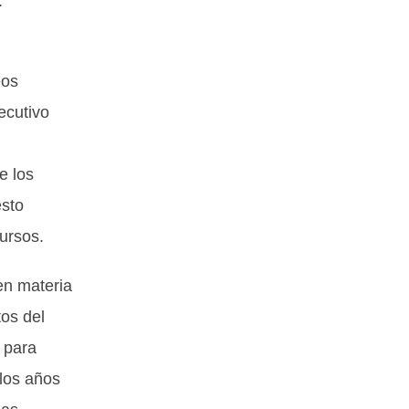
.
eos
ecutivo
e los
esto
ursos.
en materia
tos del
 para
 los años