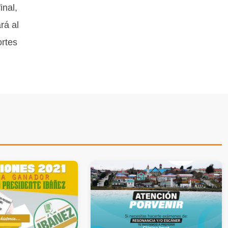
inal,
rá al
ortes