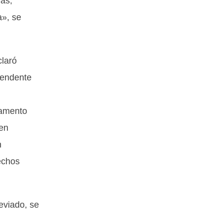
ias,
a», se
laró
tendente
mamento
 en
n
hechos
eviado, se