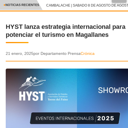
●
NOTICIAS RECIENTES
CAMBALACHE | SABADO 8 DE AGOSTO DE AGOSTO
CRÓNICA
HYST lanza estrategia internacional para
✕
DEPORTES
potenciar el turismo en Magallanes
ENTRETENIMIENTO Y CULTURA
POLICIAL
21 enero, 2025
por Departamento Prensa
Crónica
POLÍTICA
AUDIOS
VIDEOS
GALERIA DE FOTOS
APP MÓVIL