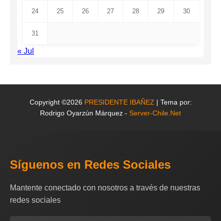
24
25
26
27
28
29
30
31
« Jul
Copyright ©2026
PRESIDENTE IBAÑEZ
| Tema por:
Rodrigo Oyarzún Márquez -
Server-Chile.Net
Síguenos en Redes Sociales
Mantente conectado con nosotros a través de nuestras
redes sociales