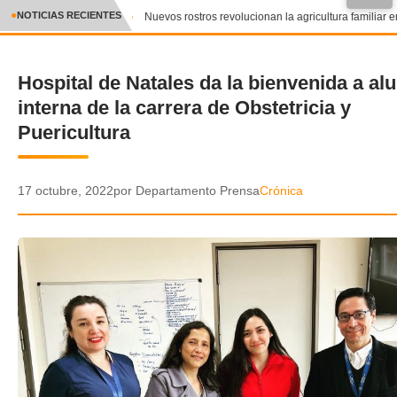
●
NOTICIAS RECIENTES
Nuevos rostros revolucionan la agricultura familiar en
CRÓNICA
Hospital de Natales da la bienvenida a a
✕
DEPORTES
interna de la carrera de Obstetricia y
ENTRETENIMIENTO Y CULTURA
Puericultura
POLICIAL
17 octubre, 2022
por Departamento Prensa
Crónica
POLÍTICA
AUDIOS
VIDEOS
GALERIA DE FOTOS
APP MÓVIL