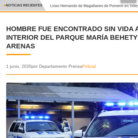
●
NOTICIAS RECIENTES
Liceo Hernando de Magallanes de Porvenir en Vóley
CRÓNICA
HOMBRE FUE ENCONTRADO SIN VIDA 
✕
DEPORTES
INTERIOR DEL PARQUE MARÍA BEHETY
ENTRETENIMIENTO Y CULTURA
ARENAS
POLICIAL
1 junio, 2020
por Departamento Prensa
Policial
POLÍTICA
AUDIOS
VIDEOS
GALERIA DE FOTOS
APP MÓVIL