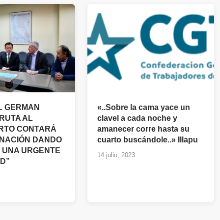
L GERMAN
«..Sobre la cama yace un
“RUTA AL
clavel a cada noche y
RTO CONTARÁ
amanecer corre hasta su
INACIÓN DANDO
cuarto buscándole..» Illapu
 UNA URGENTE
14 julio, 2023
D”