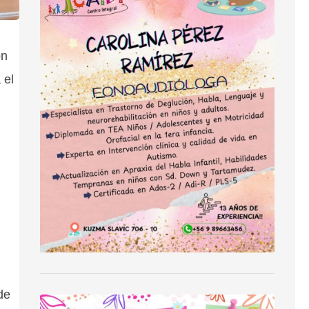
on
 el
de