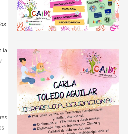
los
 la
r
rres
os