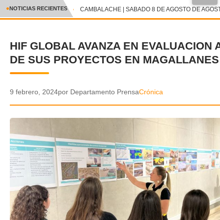
●
NOTICIAS RECIENTES
CAMBALACHE | SABADO 8 DE AGOSTO DE AGOSTO
CRÓNICA
HIF GLOBAL AVANZA EN EVALUACION 
✕
DEPORTES
DE SUS PROYECTOS EN MAGALLANES
ENTRETENIMIENTO Y CULTURA
POLICIAL
9 febrero, 2024
por Departamento Prensa
Crónica
POLÍTICA
AUDIOS
VIDEOS
GALERIA DE FOTOS
APP MÓVIL