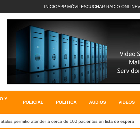
INICIO
APP MÓVIL
ESCUCHAR RADIO ONLINE
O Y
POLICIAL
POLÍTICA
AUDIOS
VIDEOS
es permitió atender a cerca de 100 pacientes en lista de espera