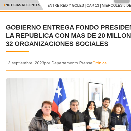
●
NOTICIAS RECIENTES
ENTRE RED Y GOLES | CAP. 13 | MIERCOLES 5 DE
CRÓNICA
GOBIERNO ENTREGA FONDO PRESIDE
✕
DEPORTES
LA REPUBLICA CON MAS DE 20 MILLON
ENTRETENIMIENTO Y CULTURA
32 ORGANIZACIONES SOCIALES
POLICIAL
13 septiembre, 2023
por Departamento Prensa
Crónica
POLÍTICA
AUDIOS
VIDEOS
GALERIA DE FOTOS
APP MÓVIL