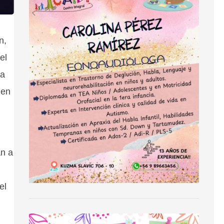
ón,
el
la
 en
án a
el