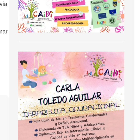
vía
rmar