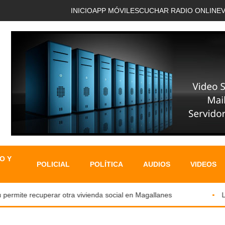
INICIO
APP MÓVIL
ESCUCHAR RADIO ONLINE
O Y
POLICIAL
POLÍTICA
AUDIOS
VIDEOS
ermite recuperar otra vivienda social en Magallanes
LOS 