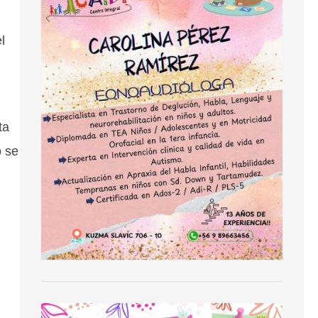
l
ta
o se
n