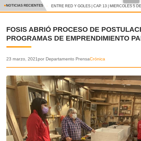
●
NOTICIAS RECIENTES
ENTRE RED Y GOLES | CAP. 13 | MIERCOLES 5 DE
CRÓNICA
FOSIS ABRIÓ PROCESO DE POSTULAC
✕
DEPORTES
PROGRAMAS DE EMPRENDIMIENTO PAR
ENTRETENIMIENTO Y CULTURA
POLICIAL
23 marzo, 2021
por Departamento Prensa
Crónica
POLÍTICA
AUDIOS
VIDEOS
GALERIA DE FOTOS
APP MÓVIL