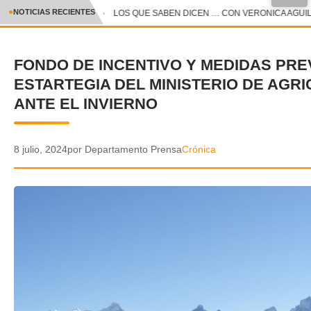
●
NOTICIAS RECIENTES
LOS QUE SABEN DICEN … CON VERONICA AGUILAR
CRÓNICA
FONDO DE INCENTIVO Y MEDIDAS PRE
✕
DEPORTES
ESTARTEGIA DEL MINISTERIO DE AGR
ENTRETENIMIENTO Y CULTURA
ANTE EL INVIERNO
POLICIAL
8 julio, 2024
por Departamento Prensa
Crónica
POLÍTICA
AUDIOS
VIDEOS
GALERIA DE FOTOS
APP MÓVIL