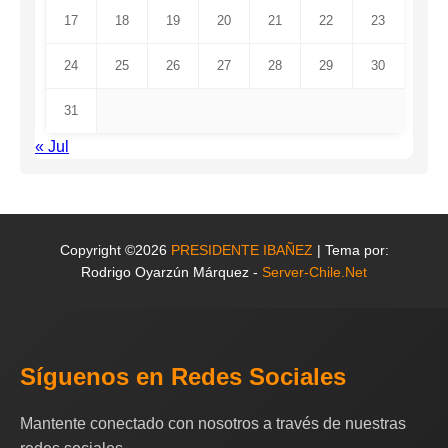
17
18
19
20
21
22
23
24
25
26
27
28
29
30
31
« Jul
Copyright ©2026
PRESIDENTE IBAÑEZ
| Tema por:
Rodrigo Oyarzún Márquez -
Server-Chile.Net
Síguenos en Redes Sociales
Mantente conectado con nosotros a través de nuestras