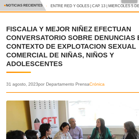
●
NOTICIAS RECIENTES
ENTRE RED Y GOLES | CAP. 13 | MIERCOLES 5 DE
CRÓNICA
FISCALIA Y MEJOR NIÑEZ EFECTUAN
✕
DEPORTES
CONVERSATORIO SOBRE DENUNCIAS 
ENTRETENIMIENTO Y CULTURA
CONTEXTO DE EXPLOTACION SEXUAL
COMERCIAL DE NIÑAS, NIÑOS Y
POLICIAL
ADOLESCENTES
POLÍTICA
31 agosto, 2023
por Departamento Prensa
Crónica
AUDIOS
VIDEOS
GALERIA DE FOTOS
APP MÓVIL