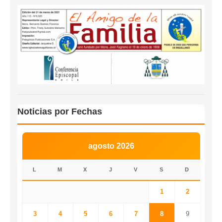
Noticias por Fechas
agosto 2026
L
M
X
J
V
S
D
1
2
3
4
5
6
7
8
9