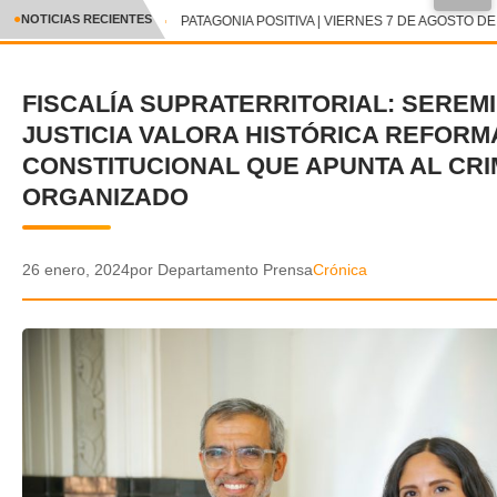
●
NOTICIAS RECIENTES
PATAGONIA POSITIVA | VIERNES 7 DE AGOSTO DE 
CRÓNICA
FISCALÍA SUPRATERRITORIAL: SEREMI
✕
DEPORTES
JUSTICIA VALORA HISTÓRICA REFORM
ENTRETENIMIENTO Y CULTURA
CONSTITUCIONAL QUE APUNTA AL CR
ORGANIZADO
POLICIAL
POLÍTICA
26 enero, 2024
por Departamento Prensa
Crónica
AUDIOS
VIDEOS
GALERIA DE FOTOS
APP MÓVIL