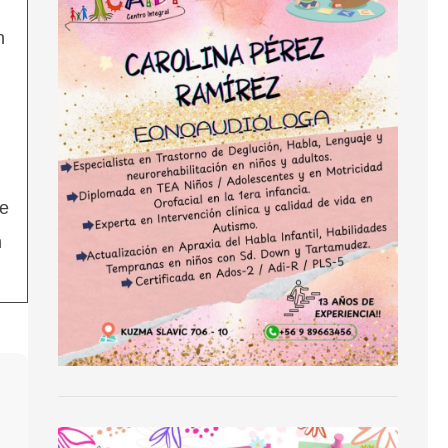
n
de
n