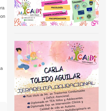
era
Con
la