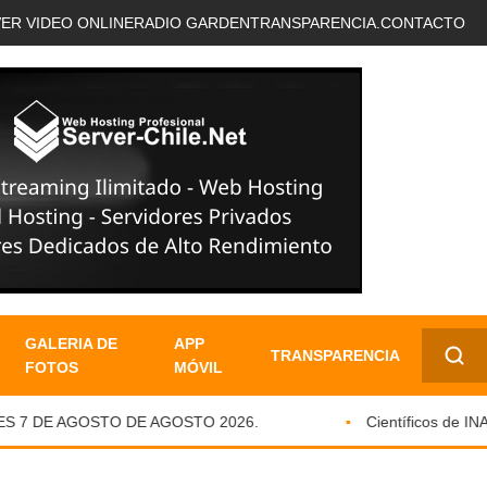
VER VIDEO ONLINE
RADIO GARDEN
TRANSPARENCIA.
CONTACTO
GALERIA DE
APP
TRANSPARENCIA
FOTOS
MÓVIL
✕
 7 DE AGOSTO DE AGOSTO 2026.
Científicos de INACH