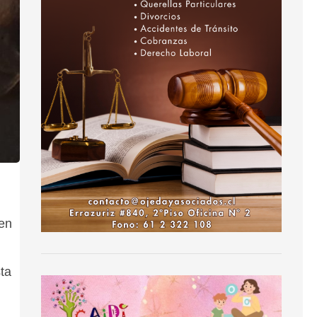
 en
ta