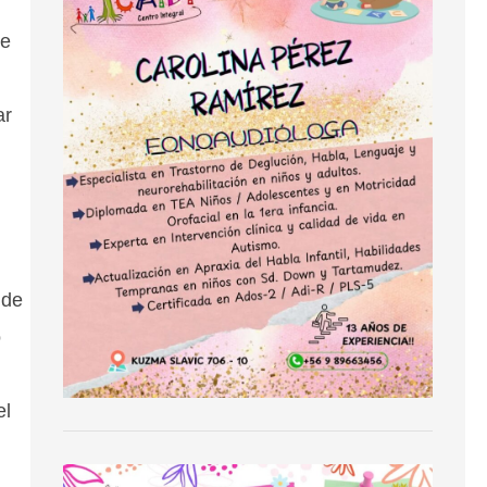
de
ar
 de
o
el