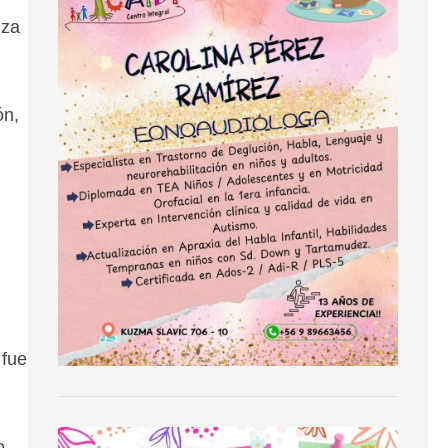
nza
ón,
 fue
o