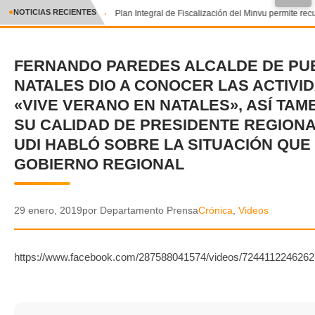
●
NOTICIAS RECIENTES
Plan Integral de Fiscalización del Minvu permite recu
CRÓNICA
FERNANDO PAREDES ALCALDE DE PU
✕
DEPORTES
NATALES DIO A CONOCER LAS ACTIVI
ENTRETENIMIENTO Y CULTURA
«VIVE VERANO EN NATALES», ASÍ TAM
SU CALIDAD DE PRESIDENTE REGIONA
POLICIAL
UDI HABLÓ SOBRE LA SITUACIÓN QUE 
GOBIERNO REGIONAL
POLÍTICA
AUDIOS
29 enero, 2019
por Departamento Prensa
Crónica
,
Videos
VIDEOS
https://www.facebook.com/287588041574/videos/7244112246262
GALERIA DE FOTOS
APP MÓVIL