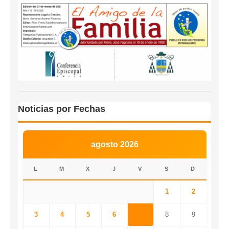
Noticias por Fechas
agosto 2026
L
M
X
J
V
S
D
1
2
3
4
5
6
7
8
9