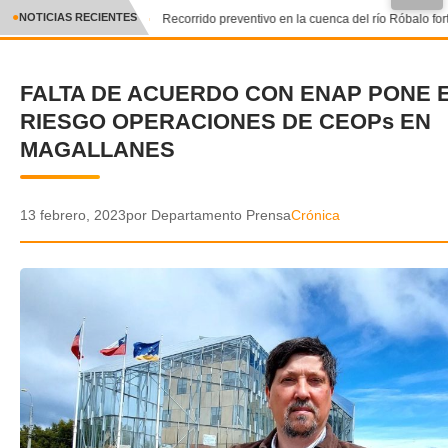
●
NOTICIAS RECIENTES
Recorrido preventivo en la cuenca del río Róbalo fort
CRÓNICA
FALTA DE ACUERDO CON ENAP PONE 
✕
DEPORTES
RIESGO OPERACIONES DE CEOPs EN
ENTRETENIMIENTO Y CULTURA
MAGALLANES
POLICIAL
13 febrero, 2023
por Departamento Prensa
Crónica
POLÍTICA
AUDIOS
VIDEOS
GALERIA DE FOTOS
APP MÓVIL