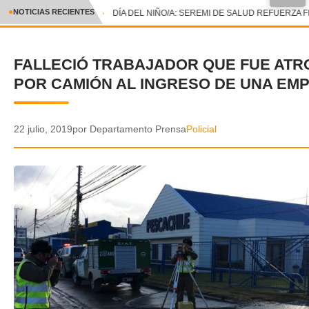
●
NOTICIAS RECIENTES
DÍA DEL NIÑO/A: SEREMI DE SALUD REFUERZA F
CRÓNICA
FALLECIÓ TRABAJADOR QUE FUE AT
✕
DEPORTES
POR CAMIÓN AL INGRESO DE UNA EM
ENTRETENIMIENTO Y CULTURA
POLICIAL
22 julio, 2019
por Departamento Prensa
Policial
POLÍTICA
AUDIOS
VIDEOS
GALERIA DE FOTOS
APP MÓVIL