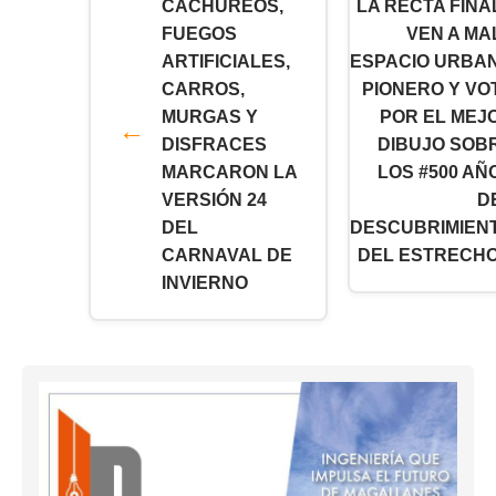
CACHUREOS,
LA RECTA FINAL
FUEGOS
VEN A MA
ARTIFICIALES,
ESPACIO URBA
CARROS,
PIONERO Y VO
MURGAS Y
POR EL MEJ
DISFRACES
DIBUJO SOB
MARCARON LA
LOS #500 AÑ
VERSIÓN 24
D
DEL
DESCUBRIMIEN
CARNAVAL DE
DEL ESTRECHO
INVIERNO