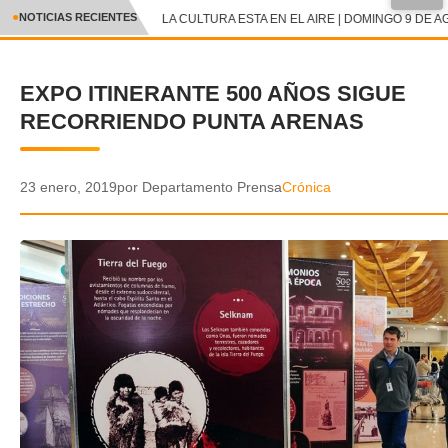
●
NOTICIAS RECIENTES
LA CULTURA ESTA EN EL AIRE | DOMINGO 9 DE A
CRÓNICA
EXPO ITINERANTE 500 AÑOS SIGUE
✕
DEPORTES
RECORRIENDO PUNTA ARENAS
ENTRETENIMIENTO Y CULTURA
POLICIAL
23 enero, 2019
por Departamento Prensa
Crónica
POLÍTICA
AUDIOS
VIDEOS
GALERIA DE FOTOS
APP MÓVIL