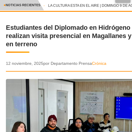
●
NOTICIAS RECIENTES
LA CULTURA ESTA EN EL AIRE | DOMINGO 9 DE A
CRÓNICA
Estudiantes del Diplomado en Hidrógeno
✕
DEPORTES
realizan visita presencial en Magallanes
ENTRETENIMIENTO Y CULTURA
en terreno
POLICIAL
12 noviembre, 2025
por Departamento Prensa
Crónica
POLÍTICA
AUDIOS
VIDEOS
GALERIA DE FOTOS
APP MÓVIL