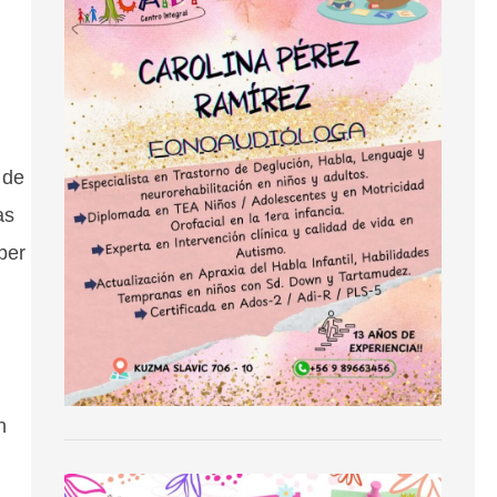
 de
as
ber
n