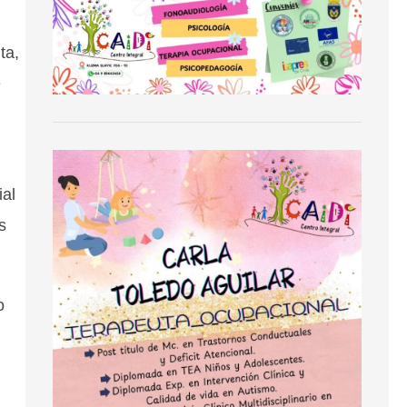
ta,
e
al
s
o