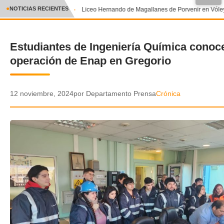
●
NOTICIAS RECIENTES
Liceo Hernando de Magallanes de Porvenir en Vóley
CRÓNICA
Estudiantes de Ingeniería Química conoc
✕
DEPORTES
operación de Enap en Gregorio
ENTRETENIMIENTO Y CULTURA
POLICIAL
12 noviembre, 2024
por Departamento Prensa
Crónica
POLÍTICA
AUDIOS
VIDEOS
GALERIA DE FOTOS
APP MÓVIL