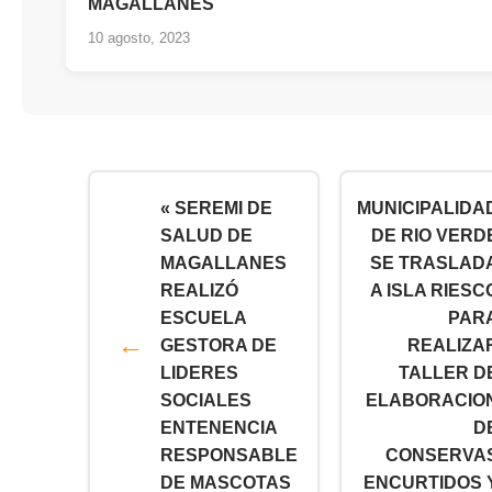
MAGALLANES
10 agosto, 2023
« SEREMI DE
MUNICIPALIDA
SALUD DE
DE RIO VERD
MAGALLANES
SE TRASLAD
REALIZÓ
A ISLA RIESC
ESCUELA
PAR
GESTORA DE
REALIZA
LIDERES
TALLER D
SOCIALES
ELABORACIO
ENTENENCIA
D
RESPONSABLE
CONSERVA
DE MASCOTAS
ENCURTIDOS 