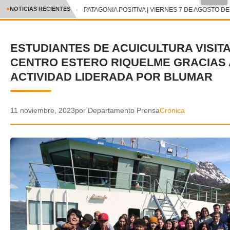
●
NOTICIAS RECIENTES
PATAGONIA POSITIVA | VIERNES 7 DE AGOSTO DE 
CRÓNICA
ESTUDIANTES DE ACUICULTURA VISIT
✕
DEPORTES
CENTRO ESTERO RIQUELME GRACIAS 
ENTRETENIMIENTO Y CULTURA
ACTIVIDAD LIDERADA POR BLUMAR
POLICIAL
11 noviembre, 2023
por Departamento Prensa
Crónica
POLÍTICA
AUDIOS
VIDEOS
GALERIA DE FOTOS
APP MÓVIL