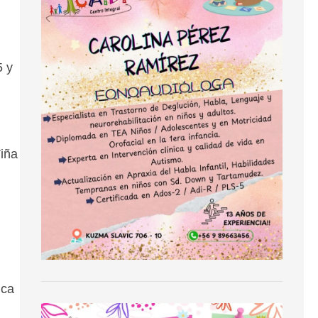
5 y
Viña
ica