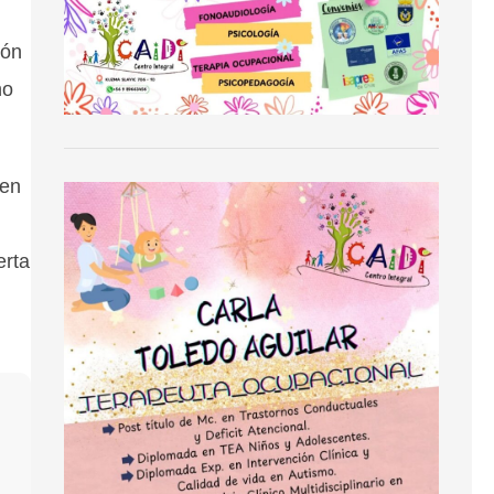
ión
no
 en
erta