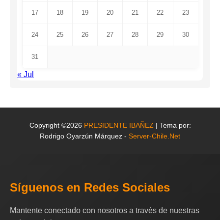
17
18
19
20
21
22
23
24
25
26
27
28
29
30
31
« Jul
Copyright ©2026
PRESIDENTE IBAÑEZ
| Tema por:
Rodrigo Oyarzún Márquez -
Server-Chile.Net
Síguenos en Redes Sociales
Mantente conectado con nosotros a través de nuestras