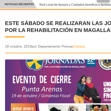
NOTICIAS RECIENTES
Red Local de Apoyos y Cuidados beneficia a familias 
CRÓNICA
ESTE SÁBADO SE REALIZARAN LAS 
✕
DEPORTES
POR LA REHABILITACIÓN EN MAGALL
ENTRETENIMIENTO Y CULTURA
POLICIAL
18 octubre, 2019
por Departamento Prensa
Crónica
POLÍTICA
AUDIOS
VIDEOS
GALERIA DE FOTOS
APP MÓVIL