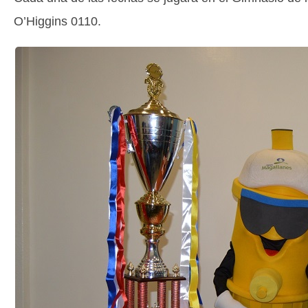
O’Higgins 0110.