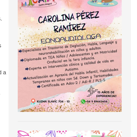
.
s
d a
s