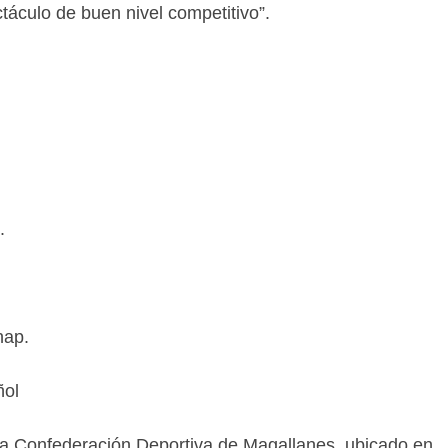
táculo de buen nivel competitivo”.
.
nap.
ñol
la Confederación Deportiva de Magallanes, ubicado en