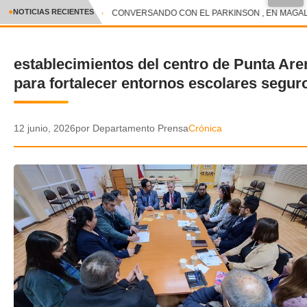
NOTICIAS RECIENTES
CONVERSANDO CON EL PARKINSON , EN MAGALLA
CRÓNICA
establecimientos del centro de Punta Are
✕
DEPORTES
para fortalecer entornos escolares segur
ENTRETENIMIENTO Y CULTURA
POLICIAL
12 junio, 2026
por Departamento Prensa
Crónica
POLÍTICA
AUDIOS
VIDEOS
GALERIA DE FOTOS
APP MÓVIL