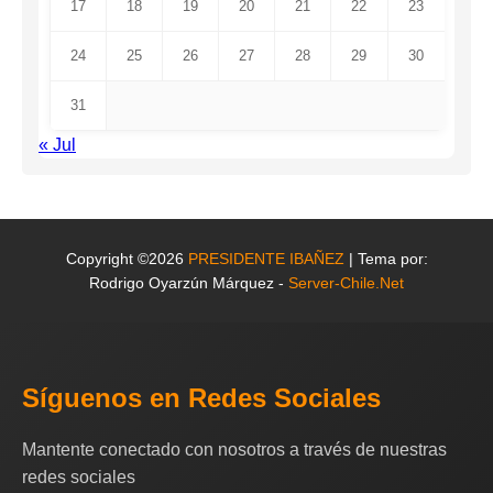
17
18
19
20
21
22
23
24
25
26
27
28
29
30
31
« Jul
Copyright ©2026
PRESIDENTE IBAÑEZ
| Tema por:
Rodrigo Oyarzún Márquez -
Server-Chile.Net
Síguenos en Redes Sociales
Mantente conectado con nosotros a través de nuestras
redes sociales